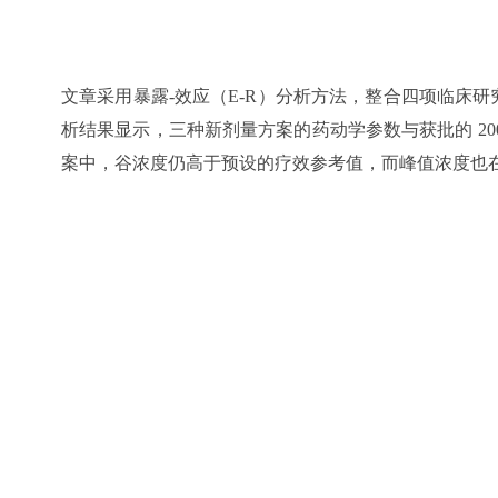
文章采用暴露-效应（E-R）分析方法，整合四项临床研
析结果显示，三种新剂量方案的药动学参数与获批的 200 
案中，谷浓度仍高于预设的疗效参考值，而峰值浓度也
上海强世的专业技术团队，为本研究提供了定量药理支持
估了特殊人群的药物暴露差异，为新剂量方案的临床应
上海强世信息科技有限公司专注于定量药理学、临床药
立至今，已成功支持多项创新药的中美双报，助力药物