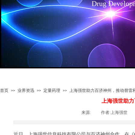
Drug Develop
首页
业界资迅
定量药理
上海强世助力百济神州，推动替雷
>>
>>
>>
上海强世助力
来源:
|
作者:
上海强世
|
近日，上海强世信息科技有限公司与百济神州合作，在《Clinical and Trans