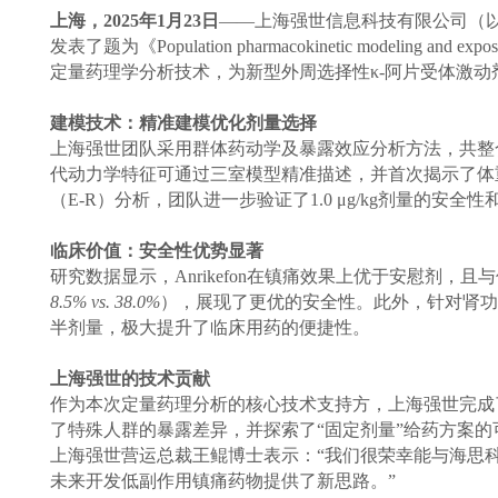
上海，2025年1月23日
——上海强世信息科技有限公司（以下简称“上
发表了题为《Population pharmacokinetic modeling and exposur
定量药理学分析技术，为新型外周选择性κ-阿片受体激动剂
建模技术：精准建模优化剂量选择
上海强世团队采用群体药动学及暴露效应分析方法，共整合6项临
代动力学特征可通过三室模型精准描述，并首次揭示了体重
（E-R）分析，团队进一步验证了1.0 μg/kg剂量的
临床价值：安全性优势显著
研究数据显示，Anrikefon在镇痛效果上优于安慰剂
8.5% vs. 38.0%
），展现了更优的安全性。此外，针对肾功
半剂量，极大提升了临床用药的便捷性。
上海强世的技术贡献
作为本次定量药理分析的核心技术支持方，上海强世完成
了特殊人群的暴露差异，并探索了“固定剂量”给药方案的可行
上海强世营运总裁王鲲博士表示：“我们很荣幸能与海思科合
未来开发低副作用镇痛药物提供了新思路。”