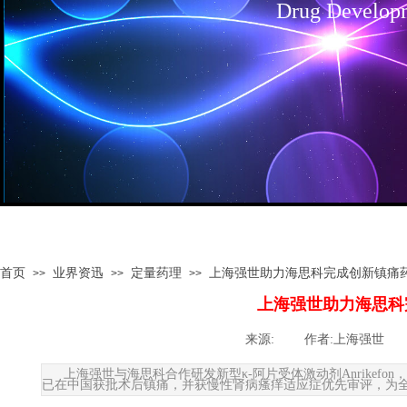
Drug Develop
首页
业界资迅
定量药理
上海强世助力海思科完成创新镇痛药Anr
>>
>>
>>
上海强世助力海思科完成
来源:
|
作者:
上海强世
|
上海强世与海思科合作研发新型κ-阿片受体激动剂Anrikef
已在中国获批术后镇痛，并获慢性肾病瘙痒适应症优先审评，为