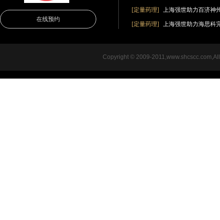
[定量药理]
上海强世助力百济神
在线预约
[定量药理]
上海强世助力海思科完成创新
Copyright © 2009-2011,www.shcsc