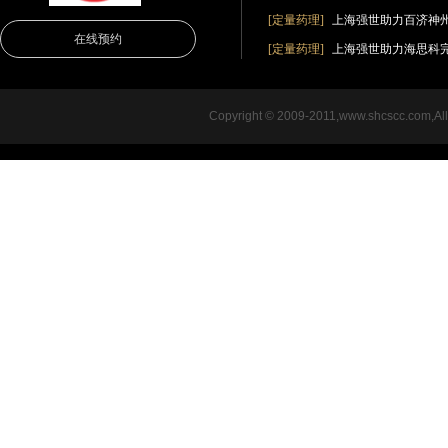
[定量药理]
上海强世助力百济神
在线预约
[定量药理]
上海强世助力海思科完成创新
Copyright © 2009-2011,www.shcsc